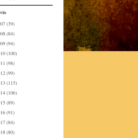
vio
007
(39)
008
(84)
009
(94)
010
(100)
011
(98)
012
(99)
013
(115)
014
(106)
015
(89)
016
(91)
017
(84)
018
(80)