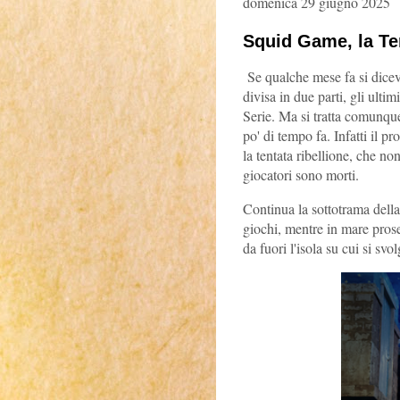
domenica 29 giugno 2025
Squid Game, la Te
Se qualche mese fa si dicev
divisa in due parti, gli ulti
Serie. Ma si tratta comunqu
po' di tempo fa. Infatti il p
la tentata ribellione, che no
giocatori sono morti.
Continua la sottotrama della 
giochi, mentre in mare proseg
da fuori l'isola su cui si sv