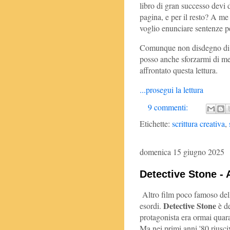
libro di gran successo devi di
pagina, e per il resto? A m
voglio enunciare sentenze pe
Comunque non disdegno di im
posso anche sforzarmi di me
affrontato questa lettura.
...prosegui la lettura
9 commenti:
Etichette:
scrittura creativa
,
domenica 15 giugno 2025
Detective Stone - 
Altro film poco famoso de
Detective Stone
esordi.
è d
protagonista era ormai quar
Ma nei primi anni '80 riusc