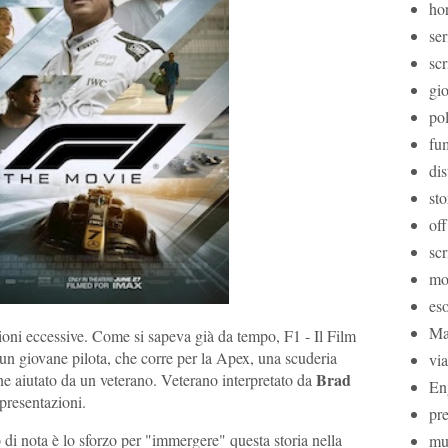
ho
se
scr
gi
pol
fum
dis
sto
off
scr
mo
eso
Ma
ioni eccessive. Come si sapeva già da tempo, F1 - Il Film
i un giovane pilota, che corre per la Apex, una scuderia
vi
Brad
ene aiutato da un veterano. Veterano interpretato da
En
presentazioni.
pr
di nota è lo sforzo per "immergere" questa storia nella
mu