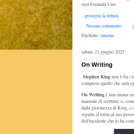
vera Formula Uno.
...prosegui la lettura
Nessun commento:
Etichette:
cinema
sabato 21 giugno 2025
On Writing
Stephen King
non è fra i mi
compreso quello che sarà og
On Writing
è una strana cre
manuale di scrittura, o, come 
dalla giovinezza di King, e da
seguito si torna al suo perso
dell'incidente che lo ha coin