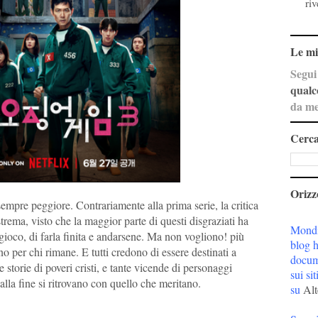
ri
Le mi
Segui
qualc
da me
Cerca
Orizzo
sempre peggiore. Contrariamente alla prima serie, la critica
trema, visto che la maggior parte di questi disgraziati ha
Mondi
 gioco, di farla finita e andarsene. Ma non vogliono! più
blog h
o per chi rimane. E tutti credono di essere destinati a
docume
storie di poveri cristi, e tante vicende di personaggi
sui sit
e alla fine si ritrovano con quello che meritano.
su
Alt