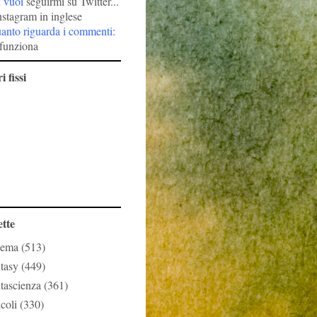
i vuoi
seguirmi su Twitter...
nstagram in inglese
uanto riguarda i commenti:
funziona
i fissi
ette
nema
(513)
ntasy
(449)
ntascienza
(361)
icoli
(330)