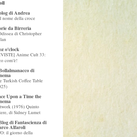
oll
 blog di Andrea
l nome della croce
orie da Birreria
Odissea di Christopher
lan
z o'clock
IVISTE] Anime Cult 33:
co com'è!
 Bollalmanacco di
nema
e Turkish Coffee Table
025)
ce Upon a Time the
nema
twork (1976) Quinto
tere, di Sidney Lumet
 Blog di Fantascienza di
rco Alfaroli
O: il giorno della