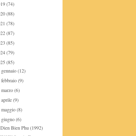
019
(74)
020
(88)
021
(78)
022
(87)
023
(85)
024
(79)
025
(85)
gennaio
(12)
►
febbraio
(9)
►
marzo
(6)
►
aprile
(9)
►
maggio
(8)
►
giugno
(6)
▼
Dien Bien Phu (1992)