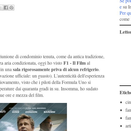
Se po
e
su I
Per q
come 
Lettor
riunione di condominio tenuta, come da antica tradizione,
F1 - Il Film
za aria condizionata, oggi ho visto
al
sala rigorosamente priva di alcun refrigerio
 in una
.
azione ufficiale: un guasto). L'autenticità dell'esperienza
iovamento, visto che i piloti della Formula Uno si
mperature dai quaranta gradi in su. Insomma, ho sudato
Etich
due ore e mezza del film.
ci
fa
fa
art