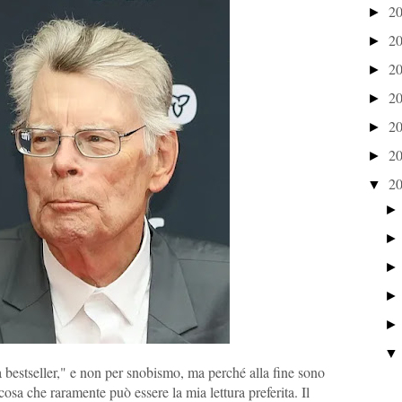
2
►
2
►
2
►
2
►
2
►
2
►
2
▼
a bestseller," e non per snobismo, ma perché alla fine sono
osa che raramente può essere la mia lettura preferita. Il