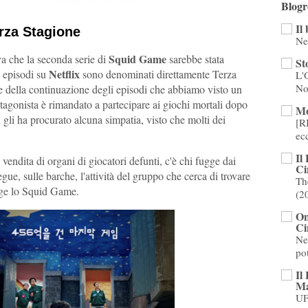
Blogr
Il
rza Stagione
Ne
Squid Game
a che la seconda serie di
sarebbe stata
St
Netflix
mi episodi su
sono denominati direttamente Terza
L'
No
e della continuazione degli episodi che abbiamo visto un
rotagonista è rimandato a partecipare ai giochi mortali dopo
Mo
n gli ha procurato alcuna simpatia, visto che molti dei
[R
ec
Il
vendita di organi di giocatori defunti, c'è chi fugge dai
Ci
ue, sulle barche, l'attività del gruppo che cerca di trovare
Th
olge lo Squid Game.
(2
On
Ci
Ne
po
Il
Ma
UF