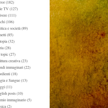
rror
(182)
rie TV
(127)
ivere
(111)
ochi
(106)
itica e società
(89)
etti
(85)
topia
(32)
ria
(28)
 topic
(27)
ittura creativa
(23)
ndi immaginari
(22)
rdienti
(18)
gia e Sangue
(13)
aggi
(11)
glish posts
(10)
emio immaginario
(5)
sica
(2)