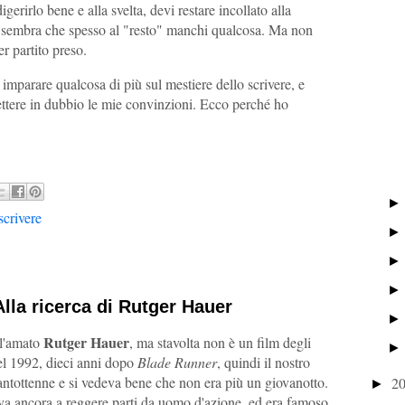
gerirlo bene e alla svelta, devi restare incollato alla
e sembra che spesso al "resto" manchi qualcosa. Ma non
r partito preso.
parare qualcosa di più sul mestiere dello scrivere, e
ttere in dubbio le mie convinzioni. Ecco perché ho
scrivere
Alla ricerca di Rutger Hauer
Rutger Hauer
ll'amato
, ma stavolta non è un film degli
el 1992, dieci anni dopo
Blade Runner
, quindi il nostro
antottenne e si vedeva bene che non era più un giovanotto.
2
►
iva ancora a reggere parti da uomo d'azione, ed era famoso