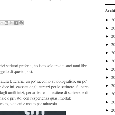
Archi
2
►
2
►
2
►
2
►
2
►
2
►
ei scrittori preferiti; ho letto solo tre dei suoi tanti libri,
2
►
getto di questo post.
2
►
atura letteraria, un po' racconto autobiografico, un po'
2
►
dice lui, cassetta degli attrezzi per lo scrittore. Si parte
gli umili inizi, per arrivare al mestiere di scrivere, e di
2
►
nale e privato: con l'esperienza quasi mortale
2
►
volto, e da cui è uscito per miracolo.
2
►