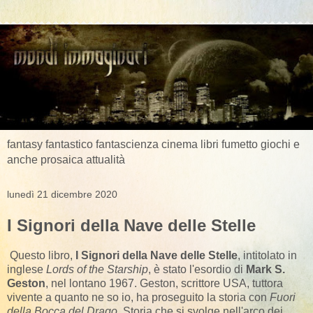
fantasy fantastico fantascienza cinema libri fumetto giochi e
anche prosaica attualità
lunedì 21 dicembre 2020
I Signori della Nave delle Stelle
Questo libro,
I Signori della Nave delle Stelle
, intitolato in
inglese
Lords of the Starship
, è stato l'esordio di
Mark S.
Geston
, nel lontano 1967. Geston, scrittore USA, tuttora
vivente a quanto ne so io, ha proseguito la storia con
Fuori
della Bocca del Drago
. Storia che si svolge nell'arco dei